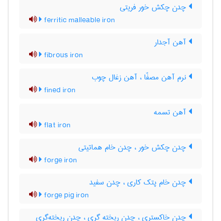
چدن چکش خور فریتی
ferritic malleable iron
آهن آجدار
fibrous iron
نرم آهن مصفّا ، آهن زغال چوب
fined iron
آهن تسمه
flat iron
چدن چکش خور ، چدن خام هماتیتی
forge iron
چدن خام پتک کاری ، چدن سفید
forge pig iron
چدن خاکستری ، چدن ریخته گری ، چدن ریخته‌گری