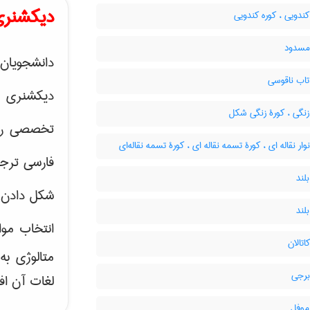
دیکشنری
ندویی ، کوره کندویی
مسدود
دانشجویان 
تاب ناقوسی
دیکشنری 
زنگی ، کورۀ زنگی شکل
تخصصی رشته
وار نقاله ای ، کورۀ تسمه نقاله ای ، کورۀ تسمه نقاله‌ای
فارسی ترجم
لند
شکل دادن 
لند
انتخاب موا
اتالان
متالوژی ب
برجی
لغات آن اف
موفل