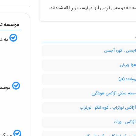
core-
و معنی فارسی آنها در لیست زیر ارائه شده اند.
موسسه ترج
به دن
اچسن ، کوره آچسن
هوا چرخی
وبادده (فر)
موسسه ا
حمام نمکی آژاکس هولتگرن
ژاکس نورتراپ ، کوره افکو- نورتراپ
آژاکس -ویات
ممکن ا