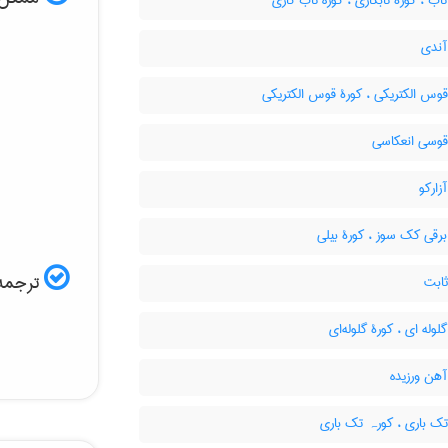
اب ، کورۀ تابکاری ، کوره تاب کاری
آندی
وس الکتریکی ، کورۀ قوس الکتریکی
قوسی انعکاسی
زارکو
رقی کک سوز ، کورۀ بیلی
ترجمه 
ثابت
لوله ای ، کورۀ گلوله‌ای
هن ورزیده
ک باری ، کورہ تک باری