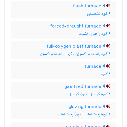
flash furnace
کوره تشعشعی
forced-draught furnace
کوره با هوای فشرده
full-oxygen blast furnace
کوره بلند تمام اکسیژن ، کورہ بلند تمام اکسیژن
furnace
کوره
gas fired furnace
کورۀ گازسوز ، کورهٔ گازسوز
glazing furnace
کورۀ پخت لعاب ، کورهٔ پخت لعاب