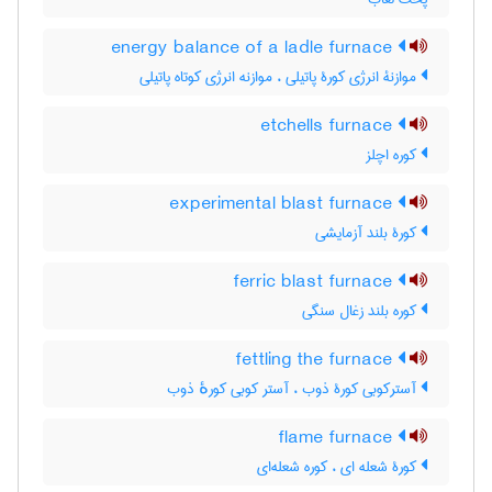
energy balance of a ladle furnace
موازنۀ انرژی کورۀ پاتیلی ، موازنه انرژی کوتاه پاتیلی
etchells furnace
کوره اچلز
experimental blast furnace
کورۀ بلند آزمایشی
ferric blast furnace
کوره بلند زغال سنگی
fettling the furnace
آسترکوبی کورۀ ذوب ، آستر کوبی کورهٔ ذوب
flame furnace
کورۀ شعله ای ، کوره شعله‌ای