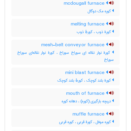
mcdougall furnace
کوره مک دوگال
melting furnace
کورۀ ذوب ، کورهٔ ذوب
mesh-belt conveyor furnace
کورۀ نوار نقاله ای سوراخ سوراخ ، کورۀ نوار نقاله‌ای سوراخ
سوراخ
mini blast furnace
کورۀ بلند کوچک ، کورهٔ بلند کوچک
mouth of furnace
دریچه بارگیری (کوره) ، دهانه کوره
muffle furnace
کوره موفل ، کورۀ قرعی ، کوره قرعی