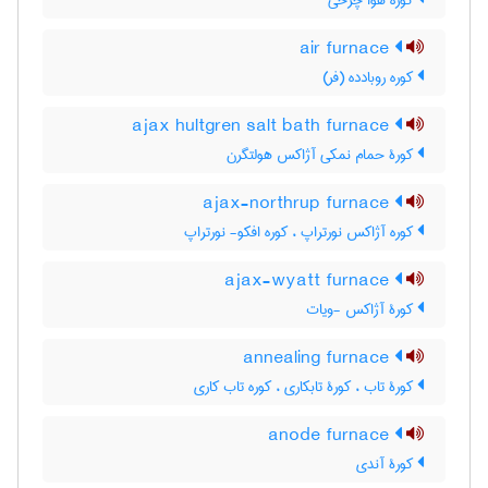
کوره هوا چرخی
air furnace
کوره روبادده (فر)
ajax hultgren salt bath furnace
کورۀ حمام نمکی آژاکس هولتگرن
ajax-northrup furnace
کوره آژاکس نورتراپ ، کوره افکو- نورتراپ
ajax-wyatt furnace
کورۀ آژاکس -ویات
annealing furnace
کورۀ تاب ، کورۀ تابکاری ، کوره تاب کاری
anode furnace
کورۀ آندی