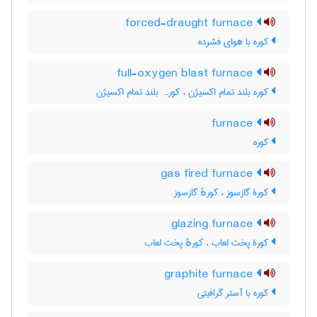
forced-draught furnace
کوره با هوای فشرده
full-oxygen blast furnace
کوره بلند تمام اکسیژن ، کورہ بلند تمام اکسیژن
furnace
کوره
gas fired furnace
کورۀ گازسوز ، کورهٔ گازسوز
glazing furnace
کورۀ پخت لعاب ، کورهٔ پخت لعاب
graphite furnace
کوره با آستر گرافیتی