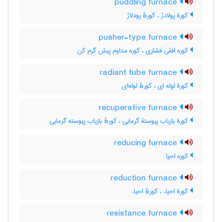
puddling furnace
کورۀ پولادژ ، کورهٔ پودلاژ
pusher-type furnace
کوره افقی فشاری ، کوره مداوم پیش گرم کن
radiant tube furnace
کورۀ لوله ای ، کورهٔ لوله‌ای
recuperative furnace
کورۀ بازیاب پیوستۀ گرمایی ، کورهٔ بازیاب پیوسته گرمایی
reducing furnace
کوره احیا
reduction furnace
کورۀ احیاء ، کورهٔ احیاء
resistance furnace