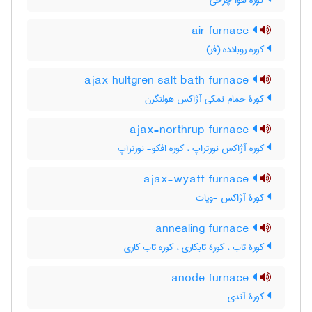
کوره هوا چرخی
air furnace
کوره روبادده (فر)
ajax hultgren salt bath furnace
کورۀ حمام نمکی آژاکس هولتگرن
ajax-northrup furnace
کوره آژاکس نورتراپ ، کوره افکو- نورتراپ
ajax-wyatt furnace
کورۀ آژاکس -ویات
annealing furnace
کورۀ تاب ، کورۀ تابکاری ، کوره تاب کاری
anode furnace
کورۀ آندی