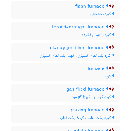
flash furnace
کوره تشعشعی
forced-draught furnace
کوره با هوای فشرده
full-oxygen blast furnace
کوره بلند تمام اکسیژن ، کورہ بلند تمام اکسیژن
furnace
کوره
gas fired furnace
کورۀ گازسوز ، کورهٔ گازسوز
glazing furnace
کورۀ پخت لعاب ، کورهٔ پخت لعاب