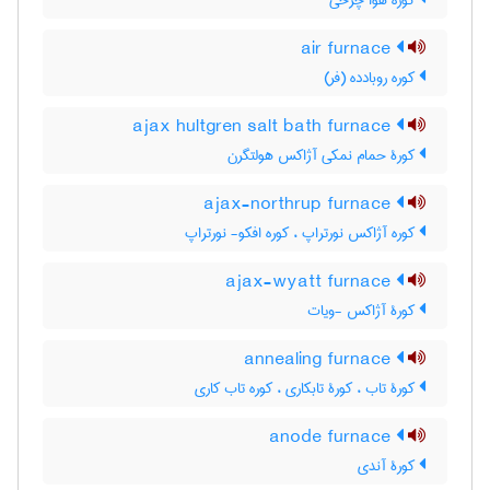
کوره هوا چرخی
air furnace
کوره روبادده (فر)
ajax hultgren salt bath furnace
کورۀ حمام نمکی آژاکس هولتگرن
ajax-northrup furnace
کوره آژاکس نورتراپ ، کوره افکو- نورتراپ
ajax-wyatt furnace
کورۀ آژاکس -ویات
annealing furnace
کورۀ تاب ، کورۀ تابکاری ، کوره تاب کاری
anode furnace
کورۀ آندی