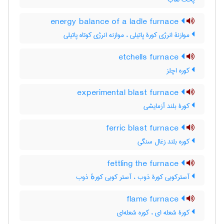
energy balance of a ladle furnace
موازنۀ انرژی کورۀ پاتیلی ، موازنه انرژی کوتاه پاتیلی
etchells furnace
کوره اچلز
experimental blast furnace
کورۀ بلند آزمایشی
ferric blast furnace
کوره بلند زغال سنگی
fettling the furnace
آسترکوبی کورۀ ذوب ، آستر کوبی کورهٔ ذوب
flame furnace
کورۀ شعله ای ، کوره شعله‌ای