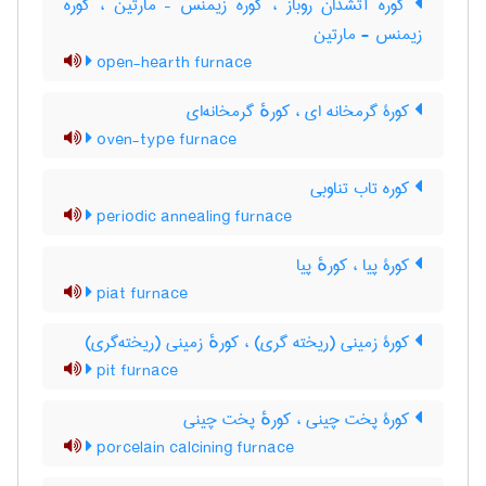
کوره آتشدان روباز ، کوره زیمنس – مارتین ، کوره
زیمنس - مارتین
open-hearth furnace
کورۀ گرمخانه ای ، کورهٔ گرمخانه‌ای
oven-type furnace
کوره تاب تناوبی
periodic annealing furnace
کورۀ پیا ، کورهٔ پیا
piat furnace
کورۀ زمینی (ریخته گری) ، کورهٔ زمینی (ریخته‌گری)
pit furnace
کورۀ پخت چینی ، کورهٔ پخت چینی
porcelain calcining furnace