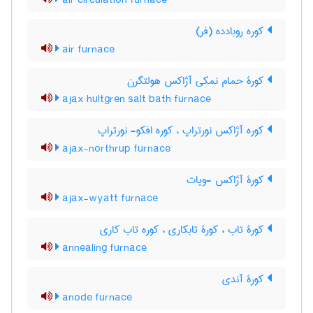
air circulation furnace
کوره روبادده (فر)
air furnace
کورۀ حمام نمکی آژاکس هولتگرن
ajax hultgren salt bath furnace
کوره آژاکس نورتراپ ، کوره افکو- نورتراپ
ajax-northrup furnace
کورۀ آژاکس -ویات
ajax-wyatt furnace
کورۀ تاب ، کورۀ تابکاری ، کوره تاب کاری
annealing furnace
کورۀ آندی
anode furnace