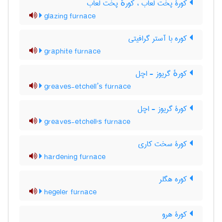
کورۀ پخت لعاب ، کورهٔ پخت لعاب
glazing furnace
کوره با آستر گرافیتی
graphite furnace
کورهٔ گریوز - اچل
greaves-etchell’s furnace
کورۀ گریوز - اچل
greaves-etchell's furnace
کورۀ سخت کاری
hardening furnace
کوره هگلر
hegeler furnace
کورۀ هرو