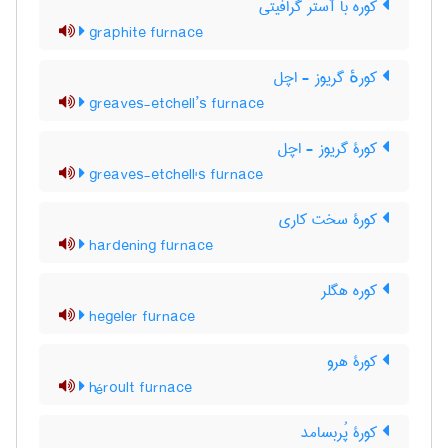
کوره با آستر گرافیتی
graphite furnace
کورهٔ گریوز - اچل
greaves-etchell’s furnace
کورۀ گریوز - اچل
greaves-etchell's furnace
کورۀ سخت کاری
hardening furnace
کوره هگلر
hegeler furnace
کورۀ هرو
héroult furnace
کورۀ پُربسامد