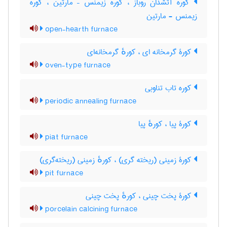
کوره آتشدان روباز ، کوره زیمنس – مارتین ، کوره
زیمنس - مارتین
open-hearth furnace
کورۀ گرمخانه ای ، کورهٔ گرمخانه‌ای
oven-type furnace
کوره تاب تناوبی
periodic annealing furnace
کورۀ پیا ، کورهٔ پیا
piat furnace
کورۀ زمینی (ریخته گری) ، کورهٔ زمینی (ریخته‌گری)
pit furnace
کورۀ پخت چینی ، کورهٔ پخت چینی
porcelain calcining furnace