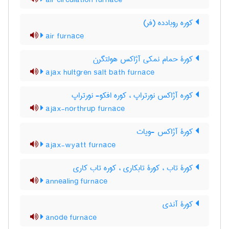
air circulation furnace
کوره روبادده (فر)
air furnace
کورۀ حمام نمکی آژاکس هولتگرن
ajax hultgren salt bath furnace
کوره آژاکس نورتراپ ، کوره افکو- نورتراپ
ajax-northrup furnace
کورۀ آژاکس -ویات
ajax-wyatt furnace
کورۀ تاب ، کورۀ تابکاری ، کوره تاب کاری
annealing furnace
کورۀ آندی
anode furnace