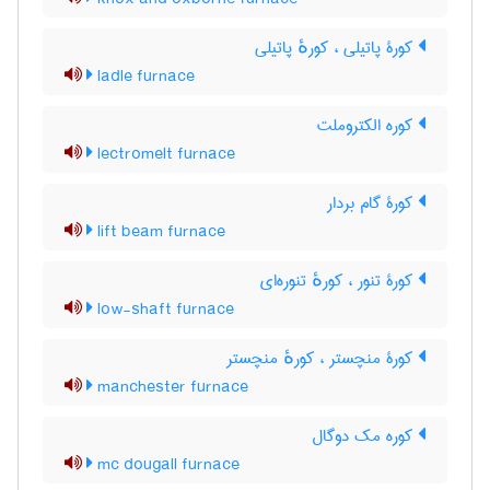
کورۀ پاتیلی ، کورهٔ پاتیلی
ladle furnace
کوره الکتروملت
lectromelt furnace
کورۀ گام بردار
lift beam furnace
کورۀ تنور ، کورهٔ تنوره‌ای
low-shaft furnace
کورۀ منچستر ، کورهٔ منچستر
manchester furnace
کوره مک دوگال
mc dougall furnace