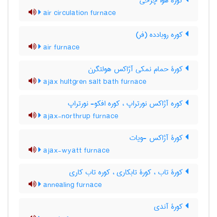
کوره هوا چرخی
air circulation furnace
کوره روبادده (فر)
air furnace
کورۀ حمام نمکی آژاکس هولتگرن
ajax hultgren salt bath furnace
کوره آژاکس نورتراپ ، کوره افکو- نورتراپ
ajax-northrup furnace
کورۀ آژاکس -ویات
ajax-wyatt furnace
کورۀ تاب ، کورۀ تابکاری ، کوره تاب کاری
annealing furnace
کورۀ آندی