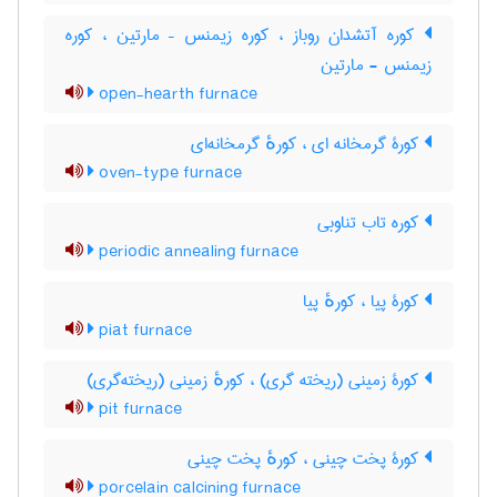
کوره آتشدان روباز ، کوره زیمنس – مارتین ، کوره
زیمنس - مارتین
open-hearth furnace
کورۀ گرمخانه ای ، کورهٔ گرمخانه‌ای
oven-type furnace
کوره تاب تناوبی
periodic annealing furnace
کورۀ پیا ، کورهٔ پیا
piat furnace
کورۀ زمینی (ریخته گری) ، کورهٔ زمینی (ریخته‌گری)
pit furnace
کورۀ پخت چینی ، کورهٔ پخت چینی
porcelain calcining furnace