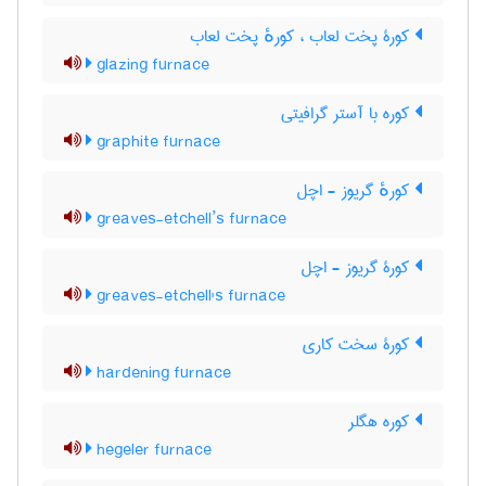
کورۀ پخت لعاب ، کورهٔ پخت لعاب
glazing furnace
کوره با آستر گرافیتی
graphite furnace
کورهٔ گریوز - اچل
greaves-etchell’s furnace
کورۀ گریوز - اچل
greaves-etchell's furnace
کورۀ سخت کاری
hardening furnace
کوره هگلر
hegeler furnace