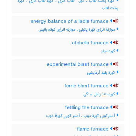
کورۀ پخت لعاب ، کورہ لعاب کاری ، کوره لعاب کاری ، کوره
پخت لعاب
energy balance of a ladle furnace
موازنۀ انرژی کورۀ پاتیلی ، موازنه انرژی کوتاه پاتیلی
etchells furnace
کوره اچلز
experimental blast furnace
کورۀ بلند آزمایشی
ferric blast furnace
کوره بلند زغال سنگی
fettling the furnace
آسترکوبی کورۀ ذوب ، آستر کوبی کورهٔ ذوب
flame furnace