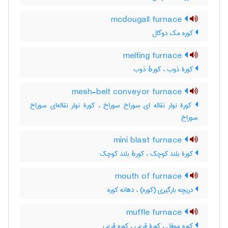
mcdougall furnace
کوره مک دوگال
melting furnace
کورۀ ذوب ، کورهٔ ذوب
mesh-belt conveyor furnace
کورۀ نوار نقاله ای سوراخ سوراخ ، کورۀ نوار نقاله‌ای سوراخ
سوراخ
mini blast furnace
کورۀ بلند کوچک ، کورهٔ بلند کوچک
mouth of furnace
دریچه بارگیری (کوره) ، دهانه کوره
muffle furnace
کوره موفل ، کورۀ قرعی ، کوره قرعی