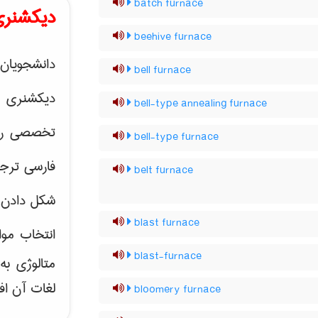
batch furnace
دیکشنری
beehive furnace
دانشجویان 
bell furnace
دیکشنری 
bell-type annealing furnace
تخصصی رشته
bell-type furnace
فارسی ترجم
belt furnace
شکل دادن 
blast furnace
انتخاب موا
blast-furnace
متالوژی ب
لغات آن اف
bloomery furnace