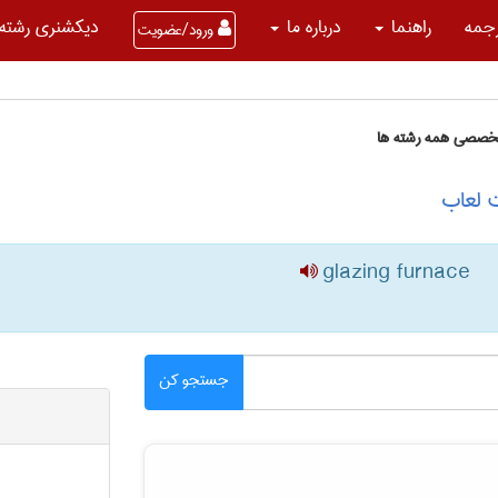
جمه
راهنما
درباره ما
دیکشنری رشته 
ورود/عضویت
تخصصی همه رشته ها
 لعاب
glazing furnace
جستجو کن