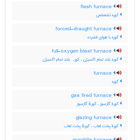
flash furnace
کوره تشعشعی
forced-draught furnace
کوره با هوای فشرده
full-oxygen blast furnace
کوره بلند تمام اکسیژن ، کورہ بلند تمام اکسیژن
furnace
کوره
gas fired furnace
کورۀ گازسوز ، کورهٔ گازسوز
glazing furnace
کورۀ پخت لعاب ، کورهٔ پخت لعاب