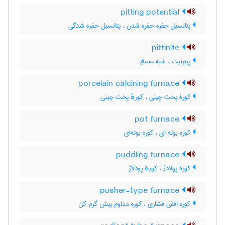
pitting potential
پتانسیل حفره حفره شدن ، پتانسیل حفره شدگی
pittinite
پیتینیت ، شبه صمغ
porcelain calcining furnace
کورۀ پخت چینی ، کورهٔ پخت چینی
pot furnace
کوره بوته ای ، کوره بوته‌ای
puddling furnace
کورۀ پولادژ ، کورهٔ پودلاژ
pusher-type furnace
کوره افقی فشاری ، کوره مداوم پیش گرم کن