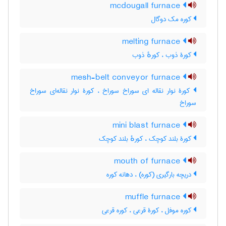
mcdougall furnace
کوره مک دوگال
melting furnace
کورۀ ذوب ، کورهٔ ذوب
mesh-belt conveyor furnace
کورۀ نوار نقاله ای سوراخ سوراخ ، کورۀ نوار نقاله‌ای سوراخ
سوراخ
mini blast furnace
کورۀ بلند کوچک ، کورهٔ بلند کوچک
mouth of furnace
دریچه بارگیری (کوره) ، دهانه کوره
muffle furnace
کوره موفل ، کورۀ قرعی ، کوره قرعی