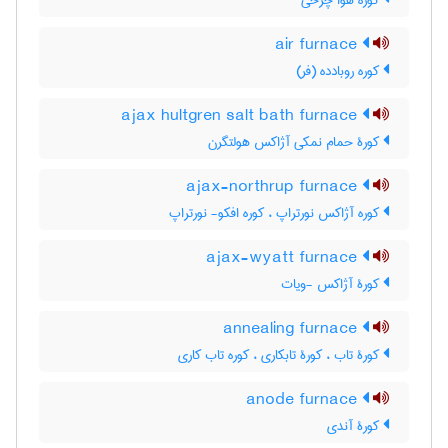
کوره هوا چرخی
air furnace
کوره روبادده (فر)
ajax hultgren salt bath furnace
کورۀ حمام نمکی آژاکس هولتگرن
ajax-northrup furnace
کوره آژاکس نورتراپ ، کوره افکو- نورتراپ
ajax-wyatt furnace
کورۀ آژاکس -ویات
annealing furnace
کورۀ تاب ، کورۀ تابکاری ، کوره تاب کاری
anode furnace
کورۀ آندی