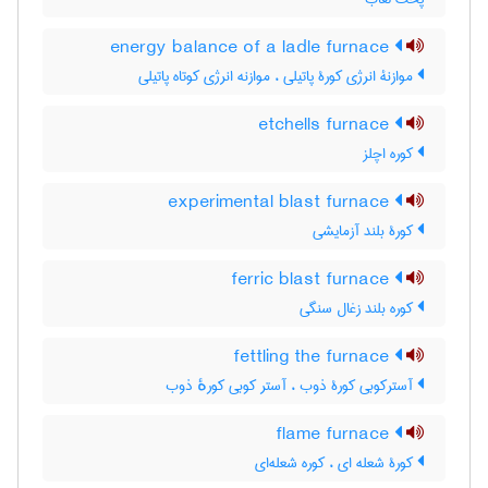
energy balance of a ladle furnace
موازنۀ انرژی کورۀ پاتیلی ، موازنه انرژی کوتاه پاتیلی
etchells furnace
کوره اچلز
experimental blast furnace
کورۀ بلند آزمایشی
ferric blast furnace
کوره بلند زغال سنگی
fettling the furnace
آسترکوبی کورۀ ذوب ، آستر کوبی کورهٔ ذوب
flame furnace
کورۀ شعله ای ، کوره شعله‌ای