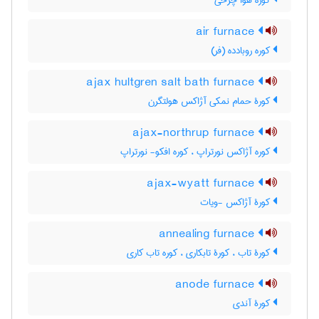
کوره هوا چرخی
air furnace
کوره روبادده (فر)
ajax hultgren salt bath furnace
کورۀ حمام نمکی آژاکس هولتگرن
ajax-northrup furnace
کوره آژاکس نورتراپ ، کوره افکو- نورتراپ
ajax-wyatt furnace
کورۀ آژاکس -ویات
annealing furnace
کورۀ تاب ، کورۀ تابکاری ، کوره تاب کاری
anode furnace
کورۀ آندی