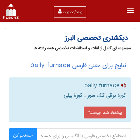
ورود/عضویت
دیکشنری تخصصی البرز
مجموعه ای کامل از لغات و اصطلاحات تخصصی همه رشته ها
نتایج برای معنی فارسی baily furnace
baily furnace
کورۀ برقی کک سوز ، کورۀ بیلی
پیشنهاد شما چیست؟
جستجو کن