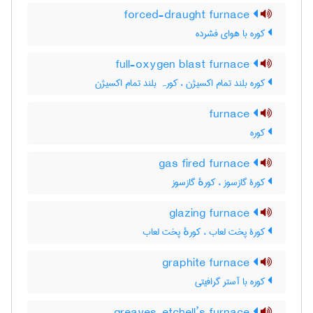
forced-draught furnace
کوره با هوای فشرده
full-oxygen blast furnace
کوره بلند تمام اکسیژن ، کورہ بلند تمام اکسیژن
furnace
کوره
gas fired furnace
کورۀ گازسوز ، کورهٔ گازسوز
glazing furnace
کورۀ پخت لعاب ، کورهٔ پخت لعاب
graphite furnace
کوره با آستر گرافیتی