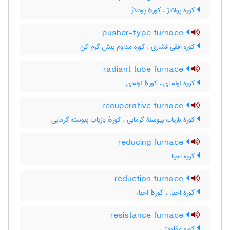
کورۀ پولادژ ، کورهٔ پودلاژ
pusher-type furnace
کوره افقی فشاری ، کوره مداوم پیش گرم کن
radiant tube furnace
کورۀ لوله ای ، کورهٔ لوله‌ای
recuperative furnace
کورۀ بازیاب پیوستۀ گرمایی ، کورهٔ بازیاب پیوسته گرمایی
reducing furnace
کوره احیا
reduction furnace
کورۀ احیاء ، کورهٔ احیاء
resistance furnace
کوره مقاومتی