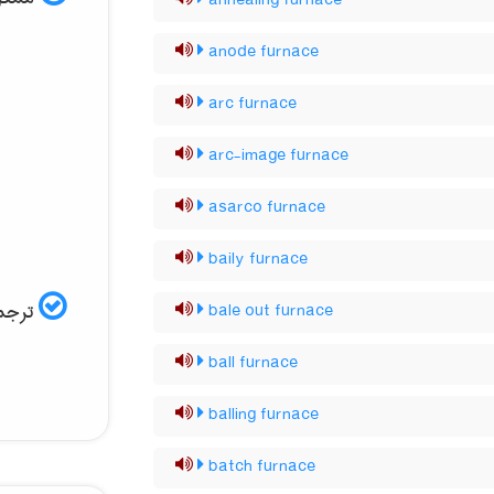
annealing furnace
anode furnace
arc furnace
arc-image furnace
asarco furnace
baily furnace
ترجمه
bale out furnace
ball furnace
balling furnace
batch furnace