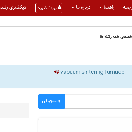
جمه
راهنما
درباره ما
دیکشنری رشته 
ورود/عضویت
تخصصی همه رشته ها
vacuum sintering furnace
جستجو کن