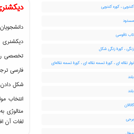
دیکشنری
ندویی ، کوره کندویی
مسدود
دانشجویان 
تاب ناقوسی
دیکشنری 
زنگی ، کورۀ زنگی شکل
تخصصی رشته
وار نقاله ای ، کورۀ تسمه نقاله ای ، کورۀ تسمه نقاله‌ای
فارسی ترجم
لند
شکل دادن 
لند
انتخاب موا
اتالان
متالوژی ب
برجی
لغات آن اف
موفل