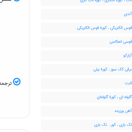
اب ، کورۀ تابکاری ، کوره تاب کاری
آندی
وس الکتریکی ، کورۀ قوس الکتریکی
قوسی انعکاسی
زارکو
رقی کک سوز ، کورۀ بیلی
ترجمه 
ثابت
لوله ای ، کورۀ گلوله‌ای
هن ورزیده
ک باری ، کورہ تک باری