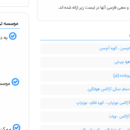
و معنی فارسی آنها در لیست زیر ارائه شده اند.
موسسه ترج
به دن
اچسن ، کوره آچسن
هوا چرخی
وبادده (فر)
موسسه ا
حمام نمکی آژاکس هولتگرن
ژاکس نورتراپ ، کوره افکو- نورتراپ
آژاکس -ویات
ممکن ا