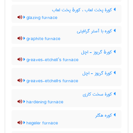
کورۀ پخت لعاب ، کورهٔ پخت لعاب
glazing furnace
کوره با آستر گرافیتی
graphite furnace
کورهٔ گریوز - اچل
greaves-etchell’s furnace
کورۀ گریوز - اچل
greaves-etchell's furnace
کورۀ سخت کاری
hardening furnace
کوره هگلر
hegeler furnace