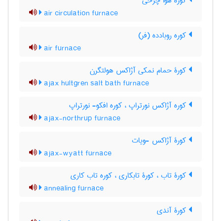
کوره هوا چرخی
air circulation furnace
کوره روبادده (فر)
air furnace
کورۀ حمام نمکی آژاکس هولتگرن
ajax hultgren salt bath furnace
کوره آژاکس نورتراپ ، کوره افکو- نورتراپ
ajax-northrup furnace
کورۀ آژاکس -ویات
ajax-wyatt furnace
کورۀ تاب ، کورۀ تابکاری ، کوره تاب کاری
annealing furnace
کورۀ آندی