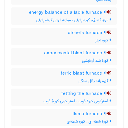
energy balance of a ladle furnace
موازنۀ انرژی کورۀ پاتیلی ، موازنه انرژی کوتاه پاتیلی
etchells furnace
کوره اچلز
experimental blast furnace
کورۀ بلند آزمایشی
ferric blast furnace
کوره بلند زغال سنگی
fettling the furnace
آسترکوبی کورۀ ذوب ، آستر کوبی کورهٔ ذوب
flame furnace
کورۀ شعله ای ، کوره شعله‌ای