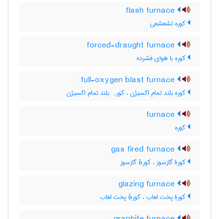
flash furnace
کوره تشعشعی
forced-draught furnace
کوره با هوای فشرده
full-oxygen blast furnace
کوره بلند تمام اکسیژن ، کورہ بلند تمام اکسیژن
furnace
کوره
gas fired furnace
کورۀ گازسوز ، کورهٔ گازسوز
glazing furnace
کورۀ پخت لعاب ، کورهٔ پخت لعاب