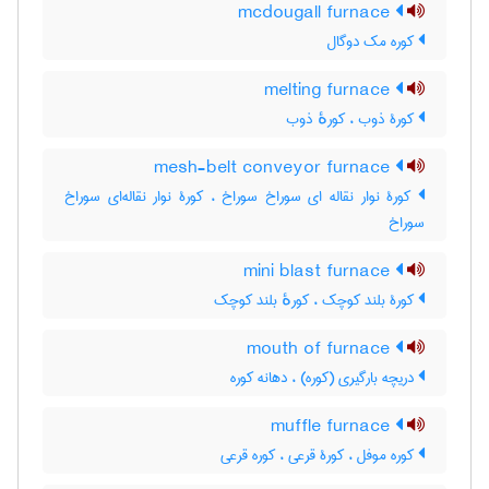
mcdougall furnace
کوره مک دوگال
melting furnace
کورۀ ذوب ، کورهٔ ذوب
mesh-belt conveyor furnace
کورۀ نوار نقاله ای سوراخ سوراخ ، کورۀ نوار نقاله‌ای سوراخ
سوراخ
mini blast furnace
کورۀ بلند کوچک ، کورهٔ بلند کوچک
mouth of furnace
دریچه بارگیری (کوره) ، دهانه کوره
muffle furnace
کوره موفل ، کورۀ قرعی ، کوره قرعی