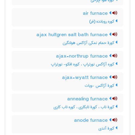
کوره هوا چرخی
air furnace
کوره روبادده (فر)
ajax hultgren salt bath furnace
کورۀ حمام نمکی آژاکس هولتگرن
ajax-northrup furnace
کوره آژاکس نورتراپ ، کوره افکو- نورتراپ
ajax-wyatt furnace
کورۀ آژاکس -ویات
annealing furnace
کورۀ تاب ، کورۀ تابکاری ، کوره تاب کاری
anode furnace
کورۀ آندی