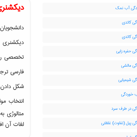
دیکشنری
گی آب نمک
ی کاتدی
دانشجویان 
ی کاتدی
دیکشنری 
ی حفره زایی
تخصصی رشته
ی مالشی
فارسی ترجم
ی شیمیایی
شکل دادن 
 خوردگی
انتخاب موا
ی در طرف سرد
متالوژی ب
ی پیل (تفاوت) غلظتی
لغات آن اف