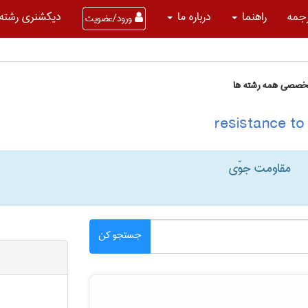
جمه
راهنما
درباره ما
دیکشنری رشته 
ورود/عضویت
تخصصی همه رشته ها
مقاومت جوّی
جستجو کن