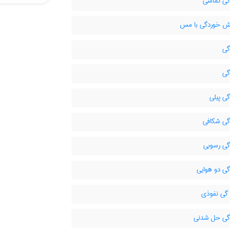
ی تماسی
ش خوردگی با مس
گی
گي
ی پیلی
ی شکافی
ی رسوبی
ی دو هوایی
گی نفوذی
ی حل شدنی