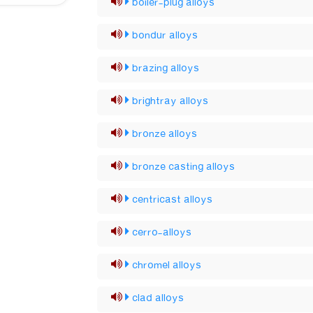
boiler-plug alloys
bondur alloys
brazing alloys
brightray alloys
bronze alloys
bronze casting alloys
centricast alloys
cerro-alloys
chromel alloys
clad alloys