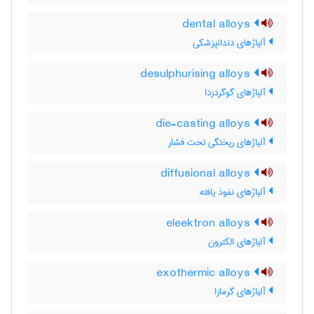
dental alloys
آلیاژهای دندانپزشکی
desulphurising alloys
آلیاژهای گوگردزدا
die-casting alloys
آلیاژهای ریختگی تحت فشار
diffusional alloys
آلیاژهای نفوذ یافته
eleektron alloys
آلیاژهای الکترون
exothermic alloys
آلیاژهای گرمازا