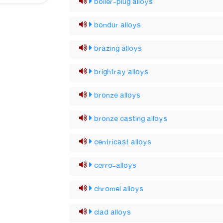
boiler-plug alloys
bondur alloys
brazing alloys
brightray alloys
bronze alloys
bronze casting alloys
centricast alloys
cerro-alloys
chromel alloys
clad alloys