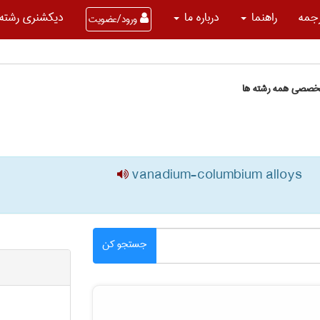
جمه
راهنما
درباره ما
دیکشنری رشته 
ورود/عضویت
تخصصی همه رشته ها
vanadium-columbium alloys
جستجو کن