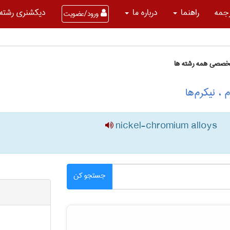
جمه
راهنما
درباره ما
دیکشنری رشته 
ورود/عضویت
تخصصی همه رشته ها
، نیکرم‌ها
nickel-chromium alloys
جستجو کن