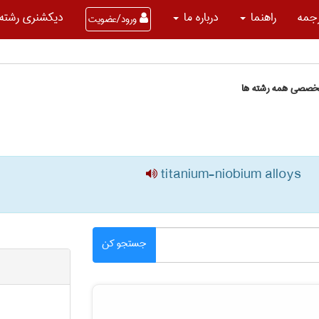
جمه
راهنما
درباره ما
دیکشنری رشته 
ورود/عضویت
تخصصی همه رشته ها
titanium-niobium alloys
جستجو کن