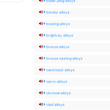
boiler-plug alloys
bondur alloys
brazing alloys
brightray alloys
bronze alloys
bronze casting alloys
centricast alloys
cerro-alloys
chromel alloys
clad alloys