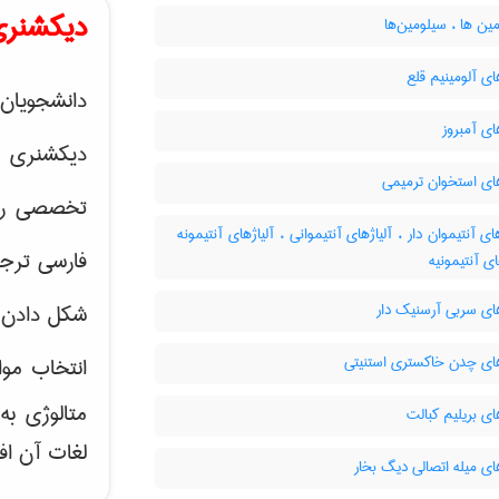
دیکشنری
ن ها ، سیلومین‌ها
ای آلومینیم قلع
دانشجویان 
ای آمبروز
دیکشنری 
ای استخوان ترمیمی
تخصصی رشته
ای آنتیموان دار ، آلیاژهای آنتیموانی ، آلیاژهای آنتیمونه
فارسی ترجم
ای آنتیمونیه
ای سربی آرسنیک دار
شکل دادن 
های چدن خاکستری استنیتی
انتخاب موا
متالوژی ب
ای بریلیم کبالت
لغات آن اف
ای میله اتصالی دیگ بخار