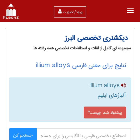
ورود/عضویت
دیکشنری تخصصی البرز
مجموعه ای کامل از لغات و اصطلاحات تخصصی همه رشته ها
نتایج برای معنی فارسی illium alloys
illium alloys
آلیاژهای ایلیم
پیشنهاد شما چیست؟
جستجو کن