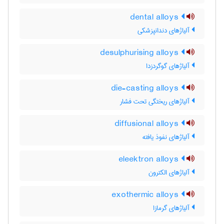
dental alloys
آلیاژهای دندانپزشکی
desulphurising alloys
آلیاژهای گوگردزدا
die-casting alloys
آلیاژهای ریختگی تحت فشار
diffusional alloys
آلیاژهای نفوذ یافته
eleektron alloys
آلیاژهای الکترون
exothermic alloys
آلیاژهای گرمازا