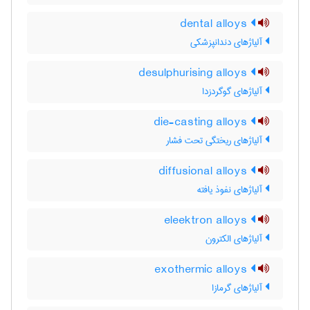
dental alloys
آلیاژهای دندانپزشکی
desulphurising alloys
آلیاژهای گوگردزدا
die-casting alloys
آلیاژهای ریختگی تحت فشار
diffusional alloys
آلیاژهای نفوذ یافته
eleektron alloys
آلیاژهای الکترون
exothermic alloys
آلیاژهای گرمازا