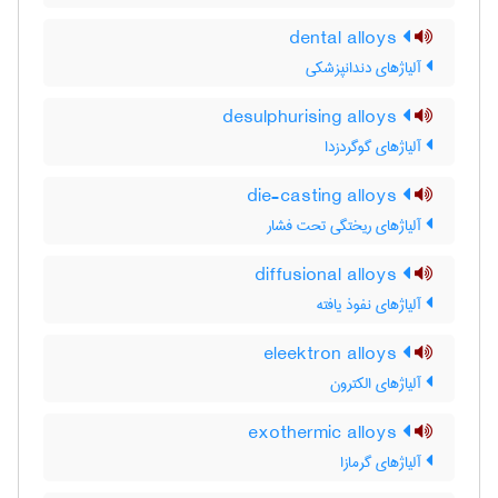
dental alloys
آلیاژهای دندانپزشکی
desulphurising alloys
آلیاژهای گوگردزدا
die-casting alloys
آلیاژهای ریختگی تحت فشار
diffusional alloys
آلیاژهای نفوذ یافته
eleektron alloys
آلیاژهای الکترون
exothermic alloys
آلیاژهای گرمازا