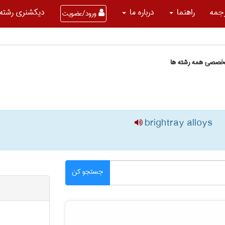
جمه
راهنما
درباره ما
دیکشنری رشته 
ورود/عضویت
تخصصی همه رشته ها
brightray alloys
جستجو کن