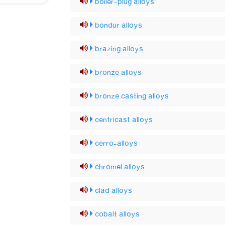
boiler-plug alloys
bondur alloys
brazing alloys
bronze alloys
bronze casting alloys
centricast alloys
cerro-alloys
chromel alloys
clad alloys
cobalt alloys