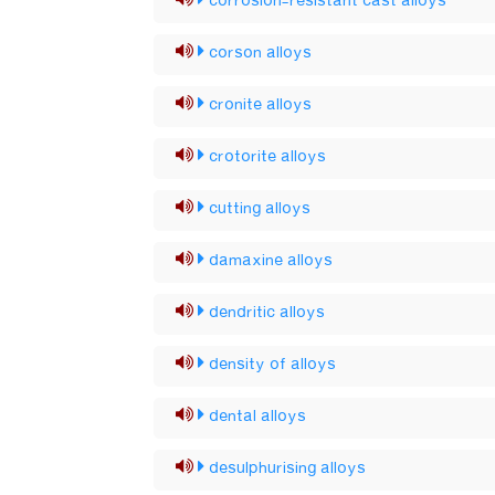
corrosion-resistant cast alloys
corson alloys
cronite alloys
crotorite alloys
cutting alloys
damaxine alloys
dendritic alloys
density of alloys
dental alloys
desulphurising alloys