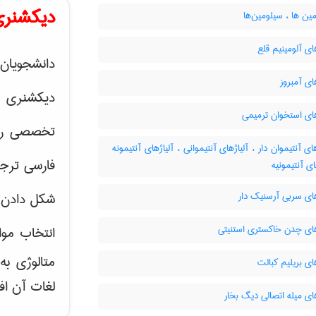
دیکشنری
ن ها ، سیلومین‌ها
ای آلومینیم قلع
دانشجویان 
ای آمبروز
دیکشنری 
ای استخوان ترمیمی
تخصصی رشته
ای آنتیموان دار ، آلیاژهای آنتیموانی ، آلیاژهای آنتیمونه
فارسی ترجم
ای آنتیمونیه
ای سربی آرسنیک دار
شکل دادن 
های چدن خاکستری استنیتی
انتخاب موا
متالوژی ب
ای بریلیم کبالت
لغات آن اف
ای میله اتصالی دیگ بخار