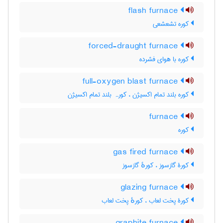
flash furnace
کوره تشعشعی
forced-draught furnace
کوره با هوای فشرده
full-oxygen blast furnace
کوره بلند تمام اکسیژن ، کورہ بلند تمام اکسیژن
furnace
کوره
gas fired furnace
کورۀ گازسوز ، کورهٔ گازسوز
glazing furnace
کورۀ پخت لعاب ، کورهٔ پخت لعاب