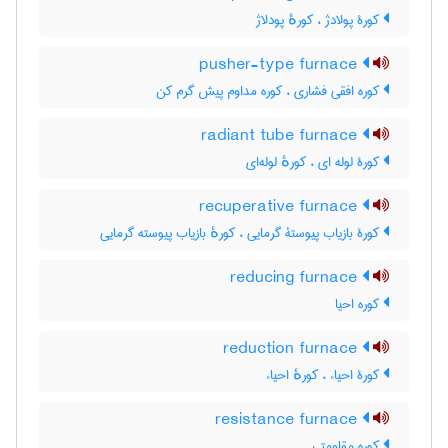
کورۀ پولادژ ، کورهٔ پودلاژ
pusher-type furnace
کوره افقی فشاری ، کوره مداوم پیش گرم کن
radiant tube furnace
کورۀ لوله ای ، کورهٔ لوله‌ای
recuperative furnace
کورۀ بازیاب پیوستۀ گرمایی ، کورهٔ بازیاب پیوسته گرمایی
reducing furnace
کوره احیا
reduction furnace
کورۀ احیاء ، کورهٔ احیاء
resistance furnace
کوره مقاومتی