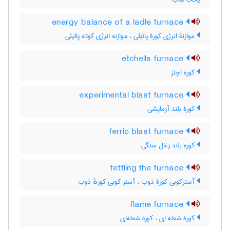
energy balance of a ladle furnace
موازنۀ انرژی کورۀ پاتیلی ، موازنه انرژی کوتاه پاتیلی
etchells furnace
کوره اچلز
experimental blast furnace
کورۀ بلند آزمایشی
ferric blast furnace
کوره بلند زغال سنگی
fettling the furnace
آسترکوبی کورۀ ذوب ، آستر کوبی کورهٔ ذوب
flame furnace
کورۀ شعله ای ، کوره شعله‌ای