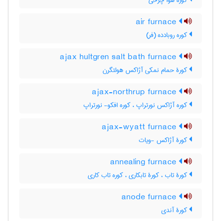
کوره هوا چرخی
air furnace
کوره روبادده (فر)
ajax hultgren salt bath furnace
کورۀ حمام نمکی آژاکس هولتگرن
ajax-northrup furnace
کوره آژاکس نورتراپ ، کوره افکو- نورتراپ
ajax-wyatt furnace
کورۀ آژاکس -ویات
annealing furnace
کورۀ تاب ، کورۀ تابکاری ، کوره تاب کاری
anode furnace
کورۀ آندی