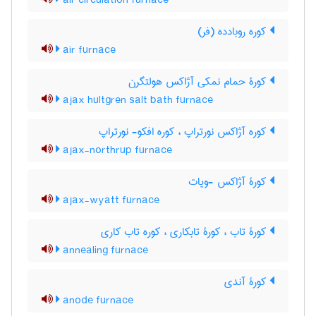
air circulation furnace
کوره روبادده (فر)
air furnace
کورۀ حمام نمکی آژاکس هولتگرن
ajax hultgren salt bath furnace
کوره آژاکس نورتراپ ، کوره افکو- نورتراپ
ajax-northrup furnace
کورۀ آژاکس -ویات
ajax-wyatt furnace
کورۀ تاب ، کورۀ تابکاری ، کوره تاب کاری
annealing furnace
کورۀ آندی
anode furnace