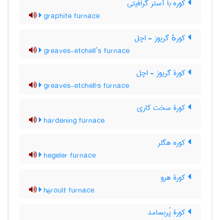
کوره با آستر گرافیتی
graphite furnace
کورهٔ گریوز - اچل
greaves-etchell’s furnace
کورۀ گریوز - اچل
greaves-etchell's furnace
کورۀ سخت کاری
hardening furnace
کوره هگلر
hegeler furnace
کورۀ هرو
héroult furnace
کورۀ پُربسامد