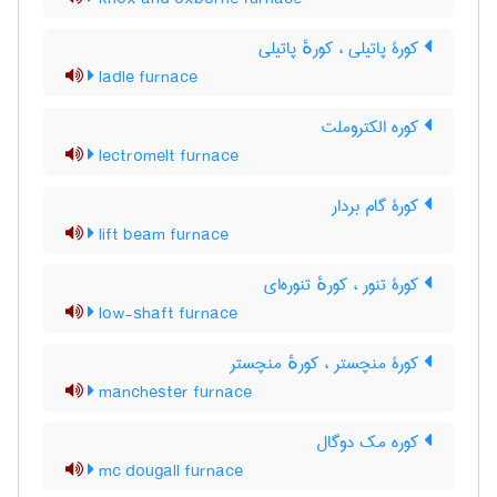
کورۀ پاتیلی ، کورهٔ پاتیلی
ladle furnace
کوره الکتروملت
lectromelt furnace
کورۀ گام بردار
lift beam furnace
کورۀ تنور ، کورهٔ تنوره‌ای
low-shaft furnace
کورۀ منچستر ، کورهٔ منچستر
manchester furnace
کوره مک دوگال
mc dougall furnace