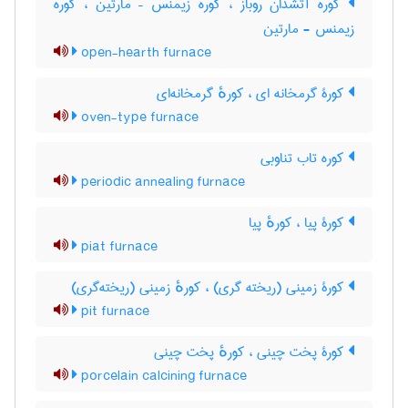
کوره آتشدان روباز ، کوره زیمنس – مارتین ، کوره
زیمنس - مارتین
open-hearth furnace
کورۀ گرمخانه ای ، کورهٔ گرمخانه‌ای
oven-type furnace
کوره تاب تناوبی
periodic annealing furnace
کورۀ پیا ، کورهٔ پیا
piat furnace
کورۀ زمینی (ریخته گری) ، کورهٔ زمینی (ریخته‌گری)
pit furnace
کورۀ پخت چینی ، کورهٔ پخت چینی
porcelain calcining furnace