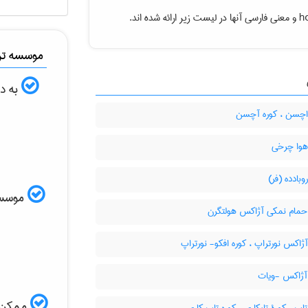
h
و معنی فارسی آنها در لیست زیر ارائه شده اند.
موسسه ترج
به دن
اچسن ، کوره آچسن
هوا چرخی
وبادده (فر)
موسسه ا
حمام نمکی آژاکس هولتگرن
ژاکس نورتراپ ، کوره افکو- نورتراپ
آژاکس -ویات
ممکن ا