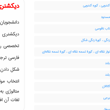
دیکشنری
ندویی ، کوره کندویی
مسدود
دانشجویان 
تاب ناقوسی
دیکشنری 
زنگی ، کورۀ زنگی شکل
تخصصی رشته
وار نقاله ای ، کورۀ تسمه نقاله ای ، کورۀ تسمه نقاله‌ای
فارسی ترجم
لند
شکل دادن 
لند
انتخاب موا
اتالان
متالوژی ب
برجی
لغات آن اف
موفل