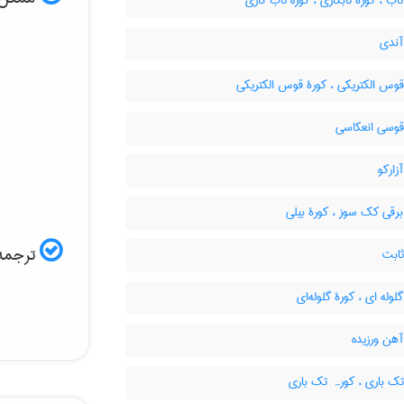
اب ، کورۀ تابکاری ، کوره تاب کاری
آندی
وس الکتریکی ، کورۀ قوس الکتریکی
قوسی انعکاسی
زارکو
رقی کک سوز ، کورۀ بیلی
ترجمه 
ثابت
لوله ای ، کورۀ گلوله‌ای
هن ورزیده
ک باری ، کورہ تک باری