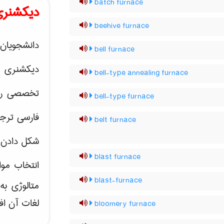
batch furnace
دیکشنری
beehive furnace
دانشجویان 
bell furnace
دیکشنری 
bell-type annealing furnace
تخصصی رشته
bell-type furnace
فارسی ترجم
belt furnace
شکل دادن 
blast furnace
انتخاب موا
blast-furnace
متالوژی ب
لغات آن اف
bloomery furnace