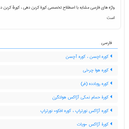
واژه های فارسی مشابه با اصطلاح تخصصی
کورۀ کربن دهی ، کورهٔ کربن 
است
فارسی
کوره اچسن ، کوره آچسن
کوره هوا چرخی
کوره روبادده (فر)
کورۀ حمام نمکی آژاکس هولتگرن
کوره آژاکس نورتراپ ، کوره افکو- نورتراپ
کورۀ آژاکس -ویات