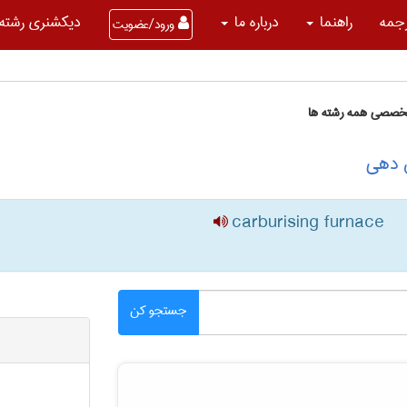
جمه
راهنما
درباره ما
دیکشنری رشته 
ورود/عضویت
تخصصی همه رشته ها
ن دهی
carburising furnace
جستجو کن