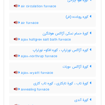
کوره هوا چرخی
air circulation furnace
کوره روبادده (فر)
air furnace
کورۀ حمام نمکی آژاکس هولتگرن
ajax hultgren salt bath furnace
کوره آژاکس نورتراپ ، کوره افکو- نورتراپ
ajax-northrup furnace
کورۀ آژاکس -ویات
ajax-wyatt furnace
کورۀ تاب ، کورۀ تابکاری ، کوره تاب کاری
annealing furnace
کورۀ آندی