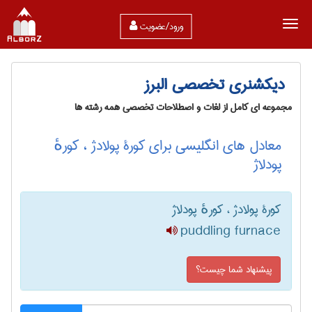
ورود/عضویت
دیکشنری تخصصی البرز
مجموعه ای کامل از لغات و اصطلاحات تخصصی همه رشته ها
معادل های انگلیسی برای کورۀ پولادژ ، کورهٔ
پودلاژ
کورۀ پولادژ ، کورهٔ پودلاژ
puddling furnace
پیشنهاد شما چیست؟