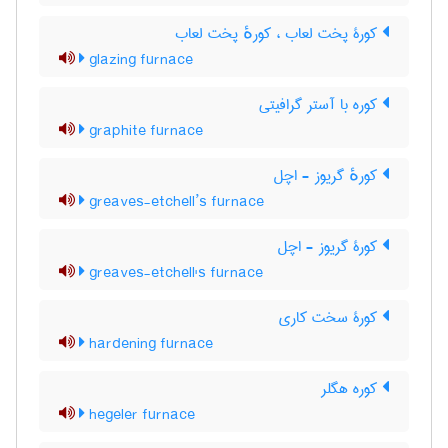
کورۀ پخت لعاب ، کورهٔ پخت لعاب
glazing furnace
کوره با آستر گرافیتی
graphite furnace
کورهٔ گریوز - اچل
greaves-etchell’s furnace
کورۀ گریوز - اچل
greaves-etchell's furnace
کورۀ سخت کاری
hardening furnace
کوره هگلر
hegeler furnace