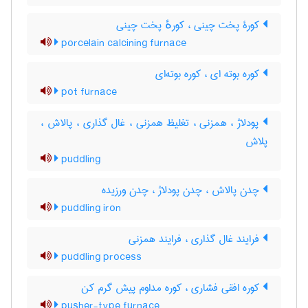
کورۀ پخت چینی ، کورهٔ پخت چینی
porcelain calcining furnace
کوره بوته ای ، کوره بوته‌ای
pot furnace
پودلاژ ، همزنی ، تغلیظ همزنی ، غال گذاری ، پالاش ،
پلاش
puddling
چدن پالاش ، چدن پودلاژ ، چدن ورزیده
puddling iron
فرایند غال گذاری ، فرایند همزنی
puddling process
کوره افقی فشاری ، کوره مداوم پیش گرم کن
pusher-type furnace