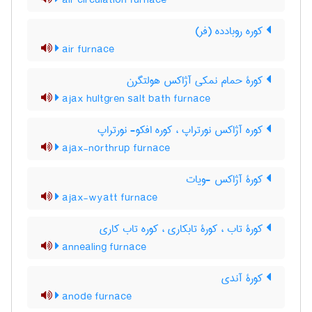
air circulation furnace
کوره روبادده (فر)
air furnace
کورۀ حمام نمکی آژاکس هولتگرن
ajax hultgren salt bath furnace
کوره آژاکس نورتراپ ، کوره افکو- نورتراپ
ajax-northrup furnace
کورۀ آژاکس -ویات
ajax-wyatt furnace
کورۀ تاب ، کورۀ تابکاری ، کوره تاب کاری
annealing furnace
کورۀ آندی
anode furnace