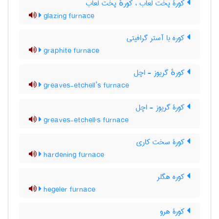
کورۀ پخت لعاب ، کورهٔ پخت لعاب
glazing furnace
کوره با آستر گرافیتی
graphite furnace
کورهٔ گریوز - اچل
greaves-etchell’s furnace
کورۀ گریوز - اچل
greaves-etchell's furnace
کورۀ سخت کاری
hardening furnace
کوره هگلر
hegeler furnace
کورۀ هرو