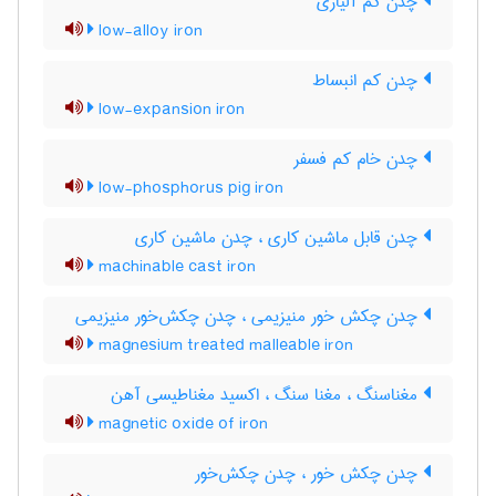
چدن کم آلیاژی
low-alloy iron
چدن کم انبساط
low-expansion iron
چدن خام کم فسفر
low-phosphorus pig iron
چدن قابل ماشین کاری ، چدن ماشین کاری
machinable cast iron
چدن چکش خور منیزیمی ، چدن چکش‌خور منیزیمی
magnesium treated malleable iron
مغناسنگ ، مغنا سنگ ، اکسید مغناطیسی آهن
magnetic oxide of iron
چدن چکش خور ، چدن چکش‌خور