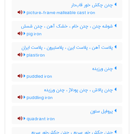
چدن چکش خور قاب‌دار
picture-frame malleable cast iron
شوشه چدن ، چدن خام ، خشک آهن ، چدن شمش
pig iron
پلاست آهن ، پلاست ایرن ، پلاستیرون ، پلاست ایران
plastiron
چدن ورزیده
puddled iron
چدن پالاش ، چدن پودلاژ ، چدن ورزیده
puddling iron
پروفیل ستون
quadrant iron
چدن چکش خور سریع ، چدن چکش‌خور سریع