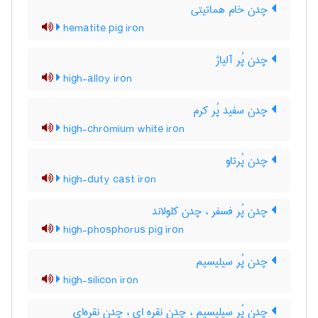
چدن خام هماتیتی
hematite pig iron
چدن پُر آلیاژ
high-alloy iron
چدن سفید پُر کرم
high-chromium white iron
چدن پُرتاو
high-duty cast iron
چدن پُر فسفر ، چدن کلولاند
high-phosphorus pig iron
چدن پُر سیلیسیم
high-silicon iron
چدن پُر سیلیسیم ، چدن نقره ای ، چدن نقره‌ای