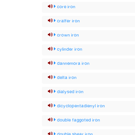
core iron
cralfer iron
crown iron
cylinder iron
dannemora iron
delta iron
dialysed iron
dicyclopentadienyl iron
double faggoted iron
double shear iron