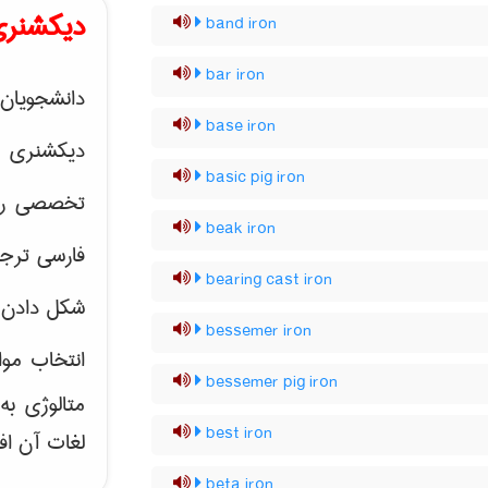
دیکشنری
band iron
bar iron
دانشجویان 
base iron
دیکشنری 
basic pig iron
تخصصی رشته
beak iron
فارسی ترجم
bearing cast iron
شکل دادن 
bessemer iron
انتخاب موا
bessemer pig iron
متالوژی ب
best iron
لغات آن اف
beta iron