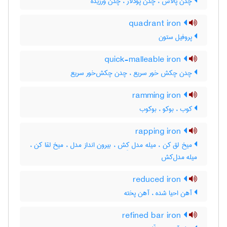
چدن پالاش ، چدن پودلاژ ، چدن ورزیده
quadrant iron
پروفیل ستون
quick-malleable iron
چدن چکش خور سریع ، چدن چکش‌خور سریع
ramming iron
کوب ، بوکو ، بوکوب
rapping iron
میخ لق کن ، میله مدل کِش ، بیرون انداز مدل ، میخ لقا کن ،
میله مدل‌کش
reduced iron
آهن احیا شده ، آهن پخته
refined bar iron