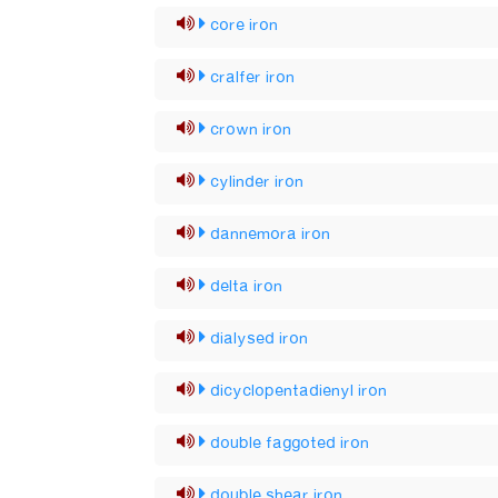
core iron
cralfer iron
crown iron
cylinder iron
dannemora iron
delta iron
dialysed iron
dicyclopentadienyl iron
double faggoted iron
double shear iron