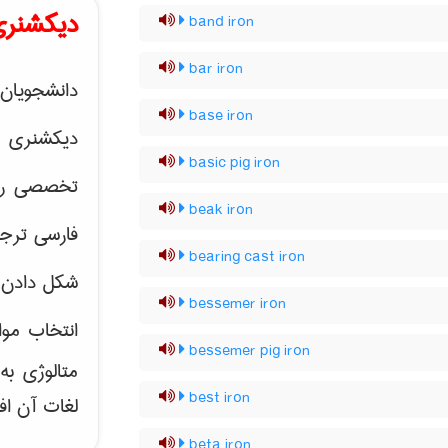
دیکشنری
band iron
bar iron
دانشجویان 
base iron
دیکشنری 
basic pig iron
تخصصی رشته
beak iron
فارسی ترجم
bearing cast iron
شکل دادن 
bessemer iron
انتخاب موا
bessemer pig iron
متالوژی ب
best iron
لغات آن اف
beta iron