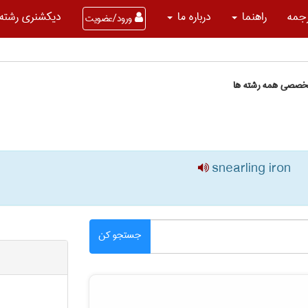
جمه
راهنما
درباره ما
دیکشنری رشته 
ورود/عضویت
تخصصی همه رشته ها
snearling iron
جستجو کن