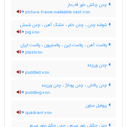
چدن چکش خور قاب‌دار
picture-frame malleable cast iron
شوشه چدن ، چدن خام ، خشک آهن ، چدن شمش
pig iron
پلاست آهن ، پلاست ایرن ، پلاستیرون ، پلاست ایران
plastiron
چدن ورزیده
puddled iron
چدن پالاش ، چدن پودلاژ ، چدن ورزیده
puddling iron
پروفیل ستون
quadrant iron
چدن چکش خور سریع ، چدن چکش‌خور سریع