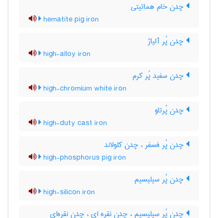
چدن خام هماتیتی
hematite pig iron
چدن پُر آلیاژ
high-alloy iron
چدن سفید پُر کرم
high-chromium white iron
چدن پُرتاو
high-duty cast iron
چدن پُر فسفر ، چدن کلولاند
high-phosphorus pig iron
چدن پُر سیلیسیم
high-silicon iron
چدن پُر سیلیسیم ، چدن نقره ای ، چدن نقره‌ای