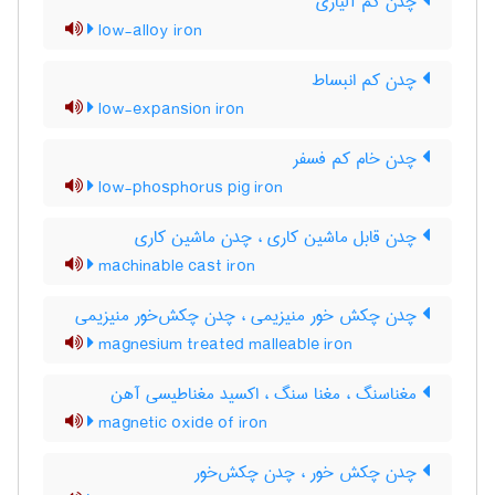
چدن کم آلیاژی
low-alloy iron
چدن کم انبساط
low-expansion iron
چدن خام کم فسفر
low-phosphorus pig iron
چدن قابل ماشین کاری ، چدن ماشین کاری
machinable cast iron
چدن چکش خور منیزیمی ، چدن چکش‌خور منیزیمی
magnesium treated malleable iron
مغناسنگ ، مغنا سنگ ، اکسید مغناطیسی آهن
magnetic oxide of iron
چدن چکش خور ، چدن چکش‌خور