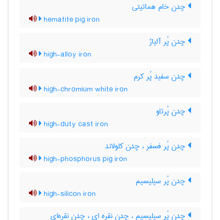
چدن خام هماتیتی
hematite pig iron
چدن پُر آلیاژ
high-alloy iron
چدن سفید پُر کرم
high-chromium white iron
چدن پُرتاو
high-duty cast iron
چدن پُر فسفر ، چدن کلولاند
high-phosphorus pig iron
چدن پُر سیلیسیم
high-silicon iron
چدن پُر سیلیسیم ، چدن نقره ای ، چدن نقره‌ای