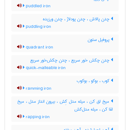
puddled iron
چدن پالاش ، چدن پودلاژ ، چدن ورزیده
puddling iron
پروفیل ستون
quadrant iron
چدن چکش خور سریع ، چدن چکش‌خور سریع
quick-malleable iron
کوب ، بوکو ، بوکوب
ramming iron
میخ لق کن ، میله مدل کِش ، بیرون انداز مدل ، میخ
لقا کن ، میله مدل‌کش
rapping iron