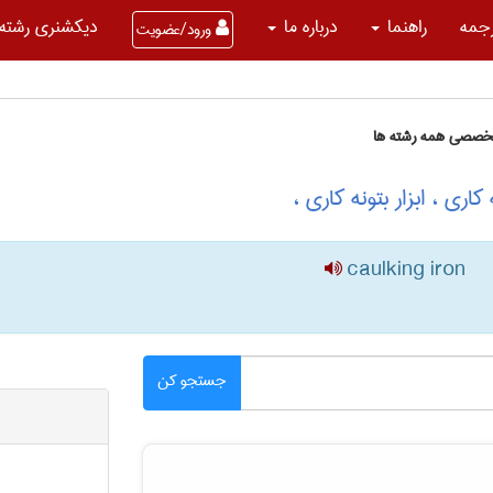
جمه
راهنما
درباره ما
دیکشنری رشته 
ورود/عضویت
تخصصی همه رشته ها
ری ، ابزار بتونه کاری ،
caulking iron
جستجو کن