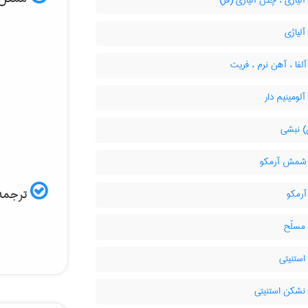
یاژی ، چدن آلیاژی (فر)
لیاژی
فا ، آهن نرم ، فریت
ومینیم دار
 نبشی
شمش آرمکو
ترجمه 
رمکو
سلّح
ستنیتی
شکن استنیتی