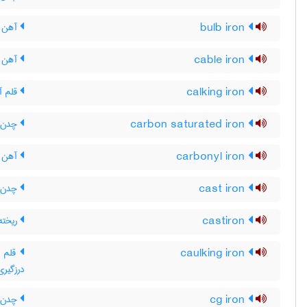
bulb iron
آهن ف
cable iron
آهن ک
calking iron
قلم آ
carbon saturated iron
چدن ا
carbonyl iron
آهن ک
cast iron
چدن (
castiron
ریخته
caulking iron
قلم بط
درزگیری 
cg iron
چدن ب