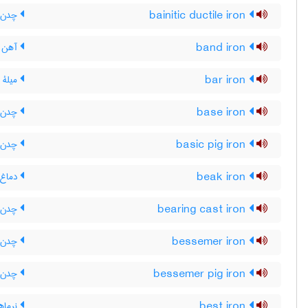
bainitic ductile iron
چدن ن
band iron
آهن 
bar iron
میلۀ 
base iron
چدن خ
basic pig iron
چدن خا
beak iron
دماغ س
bearing cast iron
چدن یا
bessemer iron
چدن ب
bessemer pig iron
چدن خ
best iron
نرماهن