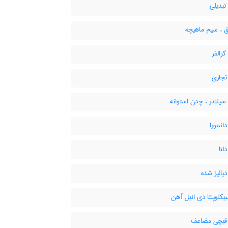
بدیلی
ق ، سیم ماهیچه
رالفر
جاری
یلندر ، چدن استوانه
انمورا
لتا
یالیز شده
کلوپنتا دی انیل آهن
یچی مضاعف