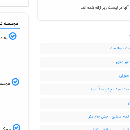
نها در لیست زیر ارائه شده اند.
موسسه ترج
به دن
ت ، چالیبیت
یر عادی
سوزنی
موسسه ا
د اسید ، چدن ضدّ اسید
ن
مام معدنی ، چدن خام بکر
ممکن ا