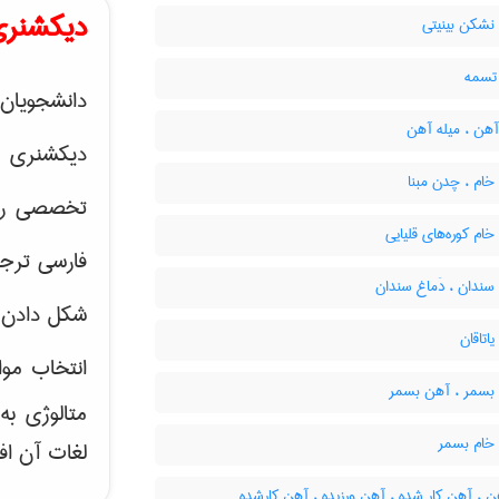
دیکشنری
شکن بینیتی
تسمه
دانشجویان 
آهن ، میله آهن
دیکشنری 
ام ، چدن مبنا
تخصصی رشته
م کوره‌های قلیایی
فارسی ترجم
ندان ، دَماغ سندان
شکل دادن 
تاقان
انتخاب موا
سمر ، آهن بسمر
متالوژی ب
ام بسمر
لغات آن اف
 ، آهن کار شده ، آهن ورزیده ، آهن کارشده