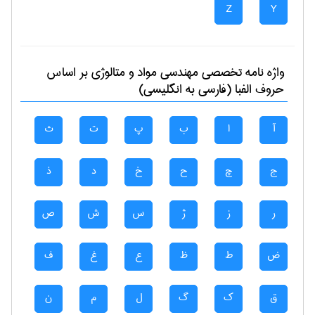
Z
Y
واژه نامه تخصصی
مهندسی مواد و متالوژی
بر اساس
حروف الفبا (فارسی به انگلیسی)
آ
ا
ب
پ
ت
ث
ج
چ
ح
خ
د
ذ
ر
ز
ژ
س
ش
ص
ض
ط
ظ
ع
غ
ف
ق
ک
گ
ل
م
ن