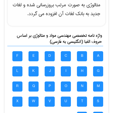
متالوژی به صورت مرتب بروزرسانی شده و لغات
جدید به بانک لغات آن افزوده می گردد.
واژه نامه تخصصی
مهندسی مواد و متالوژی
بر اساس
حروف الفبا (انگلیسی به فارسی)
F
E
D
C
B
A
L
K
J
I
H
G
R
Q
P
O
N
M
X
W
V
U
T
S