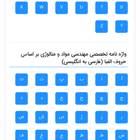
X
W
V
U
T
S
Z
Y
واژه نامه تخصصی
مهندسی مواد و متالوژی
بر اساس
حروف الفبا (فارسی به انگلیسی)
آ
ا
ب
پ
ت
ث
ج
چ
ح
خ
د
ذ
ر
ز
ژ
س
ش
ص
ض
ط
ظ
ع
غ
ف