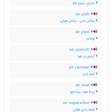
مجرای خروج هوا
air pick
چکش بادی ، چکش هوایی
air pipe
لولۀ دم
air quench
آبدهی در هوا
air rammer
کوبۀ بادی
air seal
پردهٔ هوا ، پردۀ هوا
air separation
طبقه بندی هوایی