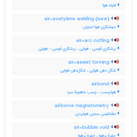
فتیله هوا
air-acetylene welding (aaw)
جوشکاری هوا استیلن
air-arc cutting
برشکاری قوسی – هوایی ، برشکاری قوسی - هوایی
air-assist forming
شکل دهی هوایی ، شکل‌دهی هوایی
airbond
هواچسب ، چسب ماهیچۀ سرد
airborne magnetometry
مغناطیس سنجی هوابردی
air-bubble void
حفرۀ پرهوا ، حفرۀ پُرهوا