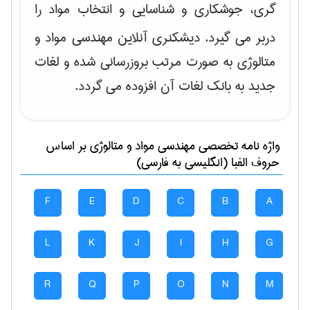
گری، جوشکاری و شناسایی و انتخاب مواد
را
دربر می گیرد. دیشکنری آنلاین مهندسی مواد و
متالوژی به صورت مرتب بروزرسانی شده و لغات
جدید به بانک لغات آن افزوده می گردد.
واژه نامه تخصصی
مهندسی مواد و متالوژی
بر اساس
حروف الفبا (انگلیسی به فارسی)
F
E
D
C
B
A
L
K
J
I
H
G
R
Q
P
O
N
M