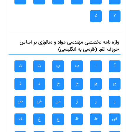
Z
Y
واژه نامه تخصصی
مهندسی مواد و متالوژی
بر اساس
حروف الفبا (فارسی به انگلیسی)
آ
ا
ب
پ
ت
ث
ج
چ
ح
خ
د
ذ
ر
ز
ژ
س
ش
ص
ض
ط
ظ
ع
غ
ف