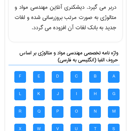
دربر می گیرد. دیشکنری آنلاین مهندسی مواد و
متالوژی به صورت مرتب بروزرسانی شده و لغات
جدید به بانک لغات آن افزوده می گردد.
واژه نامه تخصصی
مهندسی مواد و متالوژی
بر اساس
حروف الفبا (انگلیسی به فارسی)
F
E
D
C
B
A
L
K
J
I
H
G
R
Q
P
O
N
M
X
W
V
U
T
S