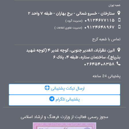
شعبه تهران
ستارخان - خسرو شمالی - برج بهاران - طبقه 7 واحد 2
09124677115
مدیریت گروه
09124648967
مدیریت فناوری اطلاعات
تماس با شعبه کرج
البرز، نظرآباد، الغدیر جنوبی، کوچه غدیر 4 (کوچه شهید
بذرپاچ)، ساختمان ستاره، طبقه 4، پلاک 6
02645408358
پشتیبانی 24 ساعته
ارسال تیکت پشتیبانی
پشتیبانی تلگرام
مجوز رسمی فعالیت از وزارت فرهنگ و ارشاد اسلامی