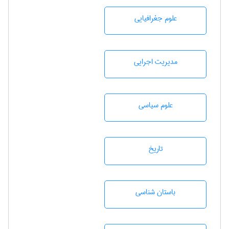
علوم جغرافيايی
مديريت اجرايی
علوم سياسی
تاريخ
باستان شناسی