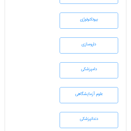
بيوتكنولوژی
داروسازی
دامپزشكی
علوم آزمايشگاهی
دندانپزشكی