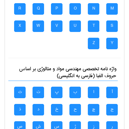
R
Q
P
O
N
M
X
W
V
U
T
S
Z
Y
واژه نامه تخصصی
مهندسی مواد و متالوژی
بر اساس
حروف الفبا (فارسی به انگلیسی)
آ
ا
ب
پ
ت
ث
ج
چ
ح
خ
د
ذ
ر
ز
ژ
س
ش
ص