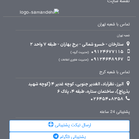
نقشه سایت
تماس با شعبه تهران
شعبه تهران
ستارخان - خسرو شمالی - برج بهاران - طبقه 7 واحد 2
09124677115
مدیریت گروه
09124648967
مدیریت فناوری اطلاعات
تماس با شعبه کرج
البرز، نظرآباد، الغدیر جنوبی، کوچه غدیر 4 (کوچه شهید
بذرپاچ)، ساختمان ستاره، طبقه 4، پلاک 6
02645408358
پشتیبانی 24 ساعته
ارسال تیکت پشتیبانی
پشتیبانی تلگرام