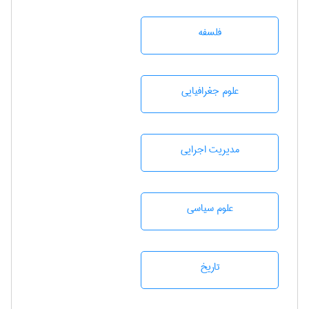
فلسفه
علوم جغرافيايی
مديريت اجرايی
علوم سياسی
تاريخ