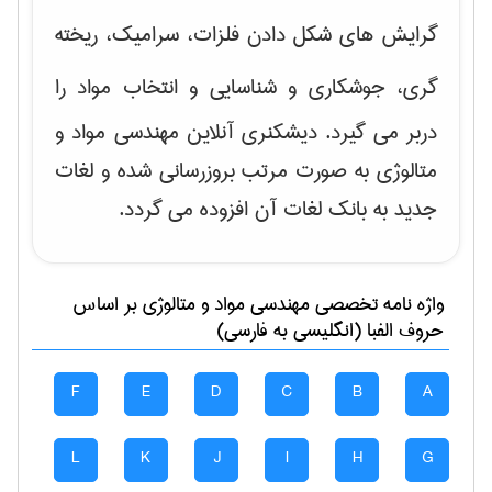
گرایش های
شکل دادن فلزات، سرامیک، ریخته
گری، جوشکاری و شناسایی و انتخاب مواد
را
دربر می گیرد. دیشکنری آنلاین مهندسی مواد و
متالوژی به صورت مرتب بروزرسانی شده و لغات
جدید به بانک لغات آن افزوده می گردد.
واژه نامه تخصصی
مهندسی مواد و متالوژی
بر اساس
حروف الفبا (انگلیسی به فارسی)
F
E
D
C
B
A
L
K
J
I
H
G