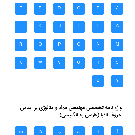
F
E
D
C
B
A
L
K
J
I
H
G
R
Q
P
O
N
M
X
W
V
U
T
S
Z
Y
واژه نامه تخصصی
مهندسی مواد و متالوژی
بر اساس
حروف الفبا (فارسی به انگلیسی)
آ
ا
ب
پ
ت
ث