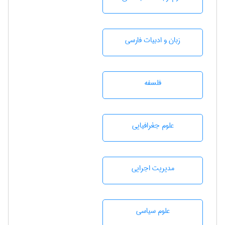
زبان و ادبيات فارسی
فلسفه
علوم جغرافيايی
مديريت اجرايی
علوم سياسی