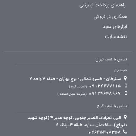
راهنمای پرداخت اینترنتی
همکاری در فروش
ابزارهای مفید
نقشه سایت
تماس با شعبه تهران
شعبه تهران
ستارخان - خسرو شمالی - برج بهاران - طبقه 7 واحد 2
09124677115
مدیریت گروه
09124648967
مدیریت فناوری اطلاعات
تماس با شعبه کرج
البرز، نظرآباد، الغدیر جنوبی، کوچه غدیر 4 (کوچه شهید
بذرپاچ)، ساختمان ستاره، طبقه 4، پلاک 6
02645408358