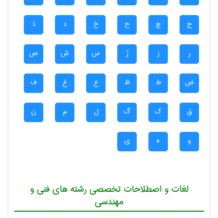
ج
چ
ح
خ
د
ذ
ر
ز
ژ
س
ش
ص
ض
ط
ظ
ع
غ
ف
ق
ک
گ
ل
م
ن
و
ه
ی
لغات و اصطلاحات تخصصی رشته های فنی و
مهندسی