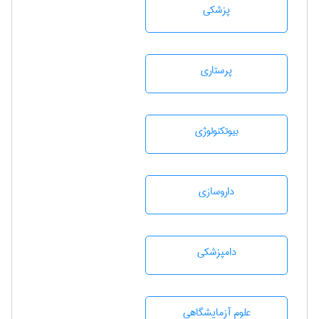
پزشكی
پرستاری
بيوتكنولوژی
داروسازی
دامپزشكی
علوم آزمايشگاهی