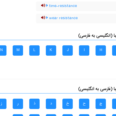
time-resistance
wear resistance
 (انگلیسی به فارسی)
N
M
L
K
J
I
H
 (فارسی به انگلیسی)
چ
ح
خ
د
ذ
ر
ز