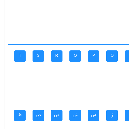
T
S
R
Q
P
O
ژ
س
ش
ص
ض
ط