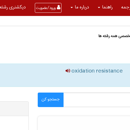
جمه
راهنما
درباره ما
دیکشنری رشته 
ورود/عضویت
تخصصی همه رشته ها
oxidation resistance
جستجو کن