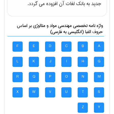
جدید به بانک لغات آن افزوده می گردد.
واژه نامه تخصصی
مهندسی مواد و متالوژی
بر اساس
حروف الفبا (انگلیسی به فارسی)
F
E
D
C
B
A
L
K
J
I
H
G
R
Q
P
O
N
M
X
W
V
U
T
S
Z
Y