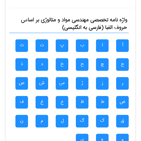
واژه نامه تخصصی
مهندسی مواد و متالوژی
بر اساس
حروف الفبا (فارسی به انگلیسی)
آ
ا
ب
پ
ت
ث
ج
چ
ح
خ
د
ذ
ر
ز
ژ
س
ش
ص
ض
ط
ظ
ع
غ
ف
ق
ک
گ
ل
م
ن
و
ه
ی