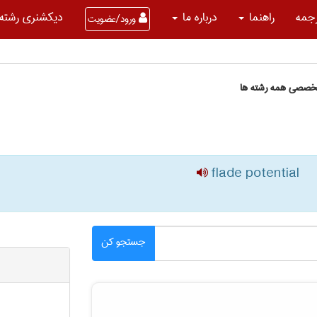
جمه
راهنما
درباره ما
دیکشنری رشته 
ورود/عضویت
تخصصی همه رشته ها
flade potential
جستجو کن